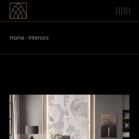
Skip
to
the
content
Home
Interiors