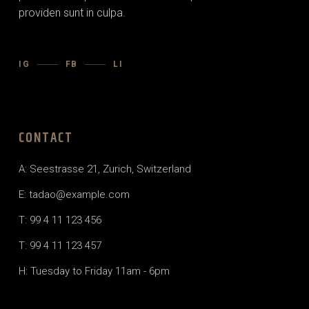
providen sunt in culpa.
IG
FB
LI
CONTACT
A: Seestrasse 21, Zurich, Switzerland
E:
tadao@example.com
T: 99 4 11 123 456
T: 99 4 11 123 457
H: Tuesday to Friday 11am - 6pm