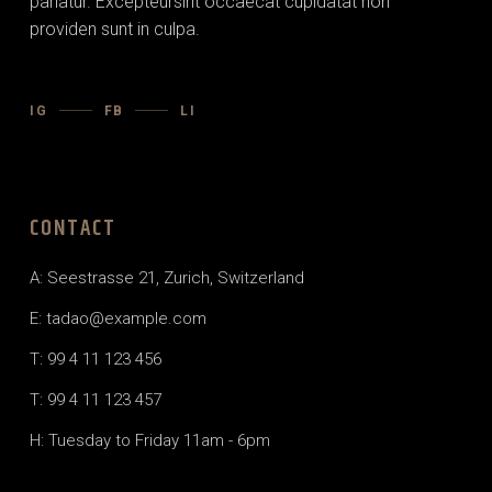
pariatur. Excepteursint occaecat cupidatat non
providen sunt in culpa.
IG
FB
LI
CONTACT
A: Seestrasse 21, Zurich, Switzerland
E:
tadao@example.com
T: 99 4 11 123 456
T: 99 4 11 123 457
H: Tuesday to Friday 11am - 6pm