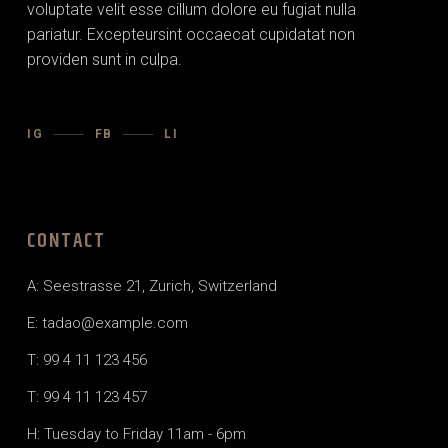
voluptate velit esse cillum dolore eu fugiat nulla
pariatur. Excepteursint occaecat cupidatat non
providen sunt in culpa.
IG
FB
LI
CONTACT
A: Seestrasse 21, Zurich, Switzerland
E:
tadao@example.com
T: 99 4 11 123 456
T: 99 4 11 123 457
H: Tuesday to Friday 11am - 6pm