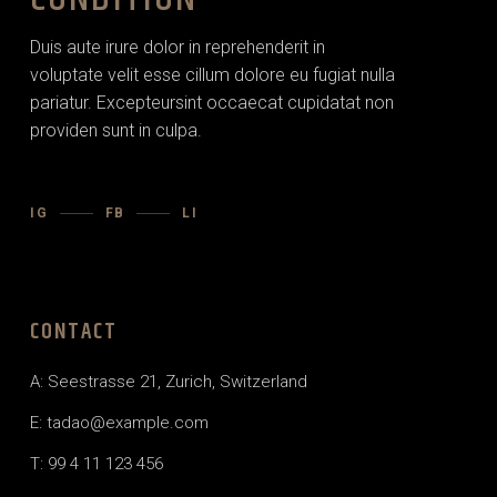
Duis aute irure dolor in reprehenderit in
voluptate velit esse cillum dolore eu fugiat nulla
pariatur. Excepteursint occaecat cupidatat non
providen sunt in culpa.
IG
FB
LI
CONTACT
A: Seestrasse 21, Zurich, Switzerland
E:
tadao@example.com
T: 99 4 11 123 456